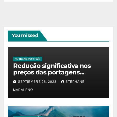
You missed
NOTICIAS POR PAÍS
Redução significativa nos
preços das portagens
impacta positivamente
SEPTIEMBRE 28, 2023
STÉPHANE
famílias e empresas
MADALENO