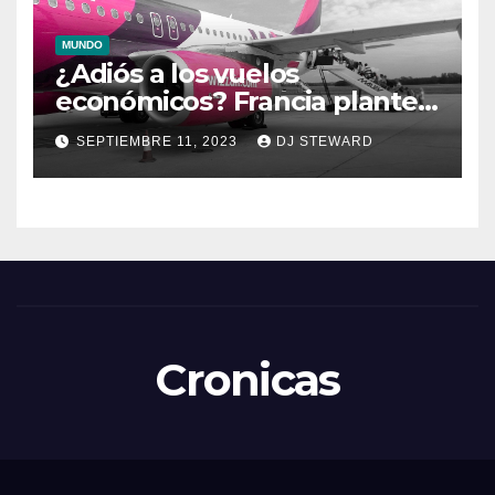
MUNDO
¿Adiós a los vuelos
económicos? Francia plantea
una medida que podría
SEPTIEMBRE 11, 2023
DJ STEWARD
desequilibrar
Cronicas