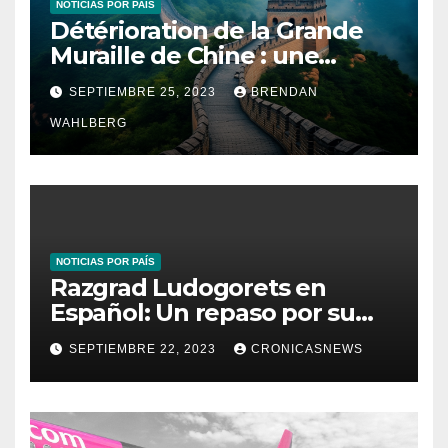
NOTICIAS POR PAÍS
Détérioration de la Grande
Muraille de Chine : une
enquête en cours
SEPTIEMBRE 25, 2023
BRENDAN
WAHLBERG
NOTICIAS POR PAÍS
Razgrad Ludogorets en
Español: Un repaso por su
temporada y fichajes
SEPTIEMBRE 22, 2023
CRONICASNEWS