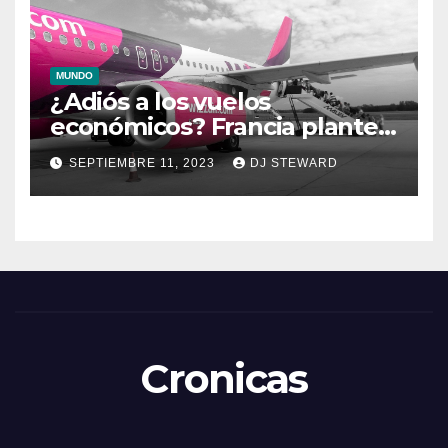
MUNDO
¿Adiós a los vuelos
económicos? Francia plantea
una medida que podría
SEPTIEMBRE 11, 2023
DJ STEWARD
desequilibrar
Cronicas