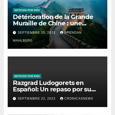
NOTICIAS POR PAÍS
Détérioration de la Grande
Muraille de Chine : une
enquête en cours
SEPTIEMBRE 25, 2023
BRENDAN
WAHLBERG
NOTICIAS POR PAÍS
Razgrad Ludogorets en
Español: Un repaso por su
temporada y fichajes
SEPTIEMBRE 22, 2023
CRONICASNEWS