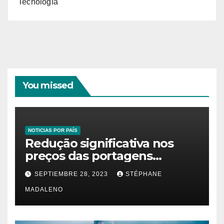
Tecnología
You missed
NOTICIAS POR PAÍS
Redução significativa nos
preços das portagens
impacta positivamente
SEPTIEMBRE 28, 2023
STÉPHANE
famílias e empresas
MADALENO